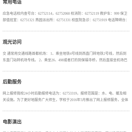
常用电话
医学部停课五、停课复习考试校本部：6月10...
应急电话校内查号台：62752114，62752060 校消防：62752119 救护车：999 保卫
部值班室：62751321 燕园派出所：62751331 校医院急诊：62751919 电话障碍台：
62752222 铁通电话维修：112，51532000 日常服务 修暖气：62755433校电工队：
62751556教材中心：62752078，62752079，62752077校零修：62753319 （水电暖
木、钢窗玻璃）校园环境（校园服务中心）：62751561校园服务中心运行办公
观光访问
室：62752020综合服务（会场绿植、花卉租摆...
交 通常用交通线路首都机场： 1、乘坐地铁4号线到西直门转地铁2号线，然后到
东直门站转机场专线。 2、乘坐26、498或者打的到保福寺桥，然后直接坐机场巴
士，每半小时一趟。全程约1小时40分钟。 3、乘坐332、717、特4或运通105、
106。只要是能到人大的车都可以，在北三环路四通桥下西侧正对友谊宾馆北门等
车，4:50－22:00，每隔半小时发车。价格：16RMB，如果是打的包括过路费大概
后勤服务
100-140元。火车南站：地铁4号线直达。北京西站...
网上报修我校24小时后勤报修电话为：62753319，报修范围是：水、电、暖及相
关设施。为了更好地服务广大师生，学校于2016年5月推出了网上报修服务，全体
师生可以通过微信或校内信息门户进行报修，十分便利。具体操作方法如下：1、
微信报修扫描二维码或关注“北京大学信息门户”微信服务号：bdxxfw，进入“微燕
园-后勤服务”，选择“报修”服务，填写维修内容。未绑定的用户需要先通过“爱北
电影演出
大-用户中心”绑定用户。2、校内信息门...