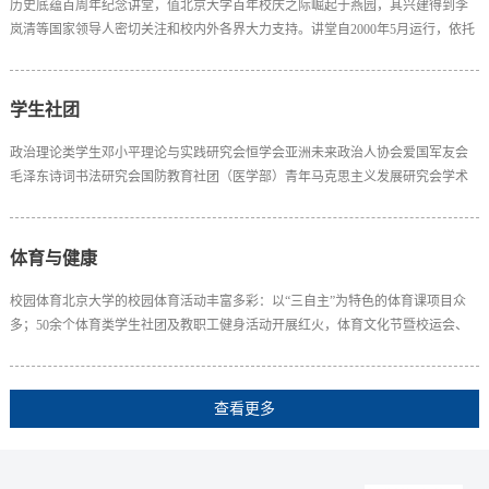
​历史底蕴百周年纪念讲堂，值北京大学百年校庆之际崛起于燕园，其兴建得到李
岚清等国家领导人密切关注和校内外各界大力支持。讲堂自2000年5月运行，依托
北大得天独厚的人文环境，传承其前身五十年代大饭厅和八十年代大讲堂的厚重
历史底蕴，践行会议中心整体服务思路，始终遵循“服从学校大局，服务广大师生”
的工作宗旨，以弘扬高雅艺术、繁荣校园文化、服务素质教育、开拓文化市场为
学生社团
己任，力争成为北京大学创建世界一流大学进...
​政治理论类学生邓小平理论与实践研究会恒学会亚洲未来政治人协会爱国军友会
毛泽东诗词书法研究会国防教育社团（医学部）青年马克思主义发展研究会学术
科创类学友经济研究社法学社文物爱好者学会青年天文学会禅学社中医协会（医
学部）生命科学产业协会知识产权发展协会创业投资研究会风险管理与保险学社
耕读社财税学生协会光电信息学会国际投资管理协会Linux俱部乐CIO论坛规划协
体育与健康
会易学社中医学社机器人协会国学社信用文化协会...
校园体育北京大学的校园体育活动丰富多彩：以“三自主”为特色的体育课项目众
多；50余个体育类学生社团及教职工健身活动开展红火，体育文化节暨校运会、
冬季越野长跑、“北大杯”、“硕博杯”等品牌赛事注重学生自我教育和身心全面发
展；高水平代表队硕果累累，北大男女篮双双铸就CUBA、CUBS“双冠王”伟业。
请关注微信号：bdty2014查看更多...​邱德拔体育馆查看更多...北大体育地图学生心
查看更多
理咨询中心查看更多...校医院北京大学...