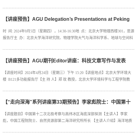
15:00【地点】北京大学物理楼北539【主办】北京大学海洋研究院、北京大学工学
院【报告人简介】Prof. Barkan has been a faculty member in the Faculty of Exact
Sciences at Tel Aviv University and a researcher in the Department of Atmospheric and
【讲座预告】AGU Delegation’s Presentations at Peking
Oceanic...
University
时 间: 2024年9月5日（星期四），14:30-16:30地 点：北京大学物理西楼301，思源
报告厅主 办：北京大学海洋研究院、物理学院大气与海洋科学系、地球与空间科
学学院、城市与环境学院、环境科学与工程学院Host: Institute of Ocean Research,
Department of Atmospheric and Oceanic Sciences, School of Physics, School of Earth and
Space Sciences, College of Urban and Environmental Sciences, College of
【讲座预告】AGU期刊Editor讲座：科技文章写作与发表
Environmental...
【讲座时间】2024年4月24日（星期三）下午 15:20【讲座地点】北京大学环境大
楼 B121多功能报告厅【主 持 人】郑 玫 教授，北京大学环境科学与工程学院教
授、北京大学环境健康研究中心主任本次讲座我们特别邀请了三位AGU期刊的
Editor，从作者、审稿人和期刊编辑视角，分享论文出版的流程、科技论文写作和
投稿过程中应该注意的问题，以及如何通过学术交流更好地推进科研工作。以下
【“走向深海”系列讲座第33期预告】李家彪院士：中国第十
为三位老师的简介及报告题目，欢迎广大青年学者...
二次北极考察与高纬冰区海底深部探测
【讲座题目】中国第十二次北极考察与高纬冰区海底深部探测【主讲人】李家
彪，中国工程院院士、自然资源部第二海洋研究所所长 【主讲人介绍】海洋地质
专家。现任国家海洋局第二海洋研究所所长，InterRidge（国际洋中脊科学组织）
联合主席、ISO/TC8/SC13 Marine Technology（国际标准化组织海洋技术分委会）