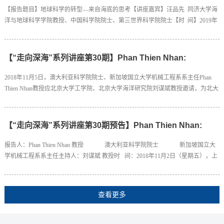
海底的思考
【报告题目】地球科学的转型—来自海底的思考【讲座嘉宾】汪品先 同济大学海
洋与地球科学学院教授、中国科学院院士、第三世界科学院院士【时 间】2019年
12月6日 下午15:30开始【地 点】北京大学逸夫二楼3331教室
【“走向深海”系列讲座第30期】Phan Thien Nhan:
Sediment Disturbance and Sediment Dispersion from
2018年11月5日，澳大利亚科学院院士、新加坡国立大学机械工程系系主任Phan
Technical Activities on Seafloor
Thien Nhan教授应北京大学工学院、北京大学海洋研究院刘谋斌教授邀请，为北大
师生开展了一场题为"Sediment Disturbance and Sediment Dispersion from Technical
Activities on Seafloor"的讲座。Phan Thien Nhan教授 刘谋斌教授主持讲座本场讲座
中，Phan Thien Nhan教授分享了新加坡国立大学关于沉积物流变学、沉积物扰动
【“走向深海”系列讲座第30期预告】Phan Thien Nhan:
和沉积物扩散的实验和计算工作...
Sediment Disturbance and Sediment Dispersion from
报告人：Phan Thien Nhan 教授 澳大利亚科学院院士 新加坡国立大
Technical Activities on Seafloor
学机械工程系系主任主持人：刘谋斌 教授时 间：2018年11月2日（星期五），上
午10:00-11:30地 点：北京大学三教206主办方：北京大学工学院、北京大学海洋
研究院摘 要：Polymetallic nodules, which contain high economic-value metals, such as
manganese (~30wt%), Nickel (1.5wt%), Copper (1.4wt%), Cobalt (0.25wt%), Iron (6w...
查看更多