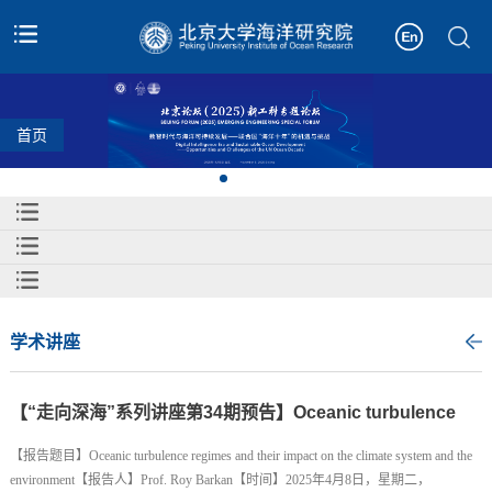
首页
学术讲座
【“走向深海”系列讲座第34期预告】Oceanic turbulence
regimes and their impact on the climate system and the
【报告题目】Oceanic turbulence regimes and their impact on the climate system and the
environment
environment【报告人】Prof. Roy Barkan【时间】2025年4月8日，星期二，