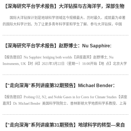
创始主席。2015年当选为中国工程院院士。长期从事海底地质科学与海底探测工
【深海研究平台学术报告】大洋钻探与古海洋学，深部生物
程技术研究，拓展了海底科学海洋维权应用的新领...
圈研究历程回顾与展望
国际大洋钻探计划是地球科学领域迄今规模最大、历时最久、成就最为卓著
的国际大科学计划。为了让更多青年科学家和学生了解、参与大洋钻探，中国
IODP办公室举办大洋钻探巡回学术讲座，将于2021年6月28日在北京大学开讲。
报告人与报告题目田 军：大洋钻探与古海洋学王风平：深部生物圈研究历程回
顾与展望 报告时间2021年6月28日（星期一），14:30-17:00报告地点北京大学·英
【深海研究平台学术报告】赵野博士：Nu Sapphire:
杰交流中心月光厅 报告人简介田军，同济大学...
bridging both worlds
【报告题目】Nu Sapphire: bridging both worlds【讲座嘉宾】赵野博士, Nu
Instruments, UK【时 间】2021年3月22日（星期一）16:00开始【地 点】北京大学
逸夫二楼三层330
【“走向深海”系列讲座第32期预告】Michael Bender：
Probing O2, N2, and Noble Gases in Ice Cores for
【报告题目】Probing O2, N2, and Noble Gases in Ice Cores for Climate Studies【讲座
Climate Studies
嘉宾】Dr. Michael Bender 美国科学院院士、普林斯顿大学地质科学系教授、上海
交通大学海洋学院讲席教授【时 间】2020年1月6日（星期一）15:00开始【地
点】北京大学逸夫二楼三层3301
【“走向深海”系列讲座第31期预告】地球科学的转型—来自